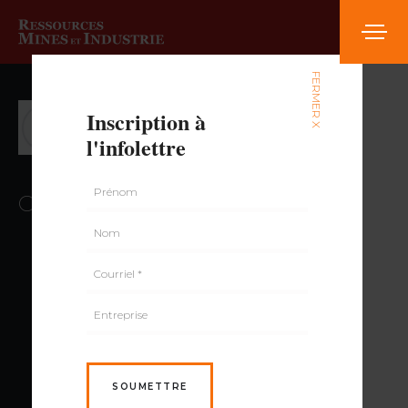
FERMER X
Pierre Pilote,
Inscription à
l'infolettre
Ing., géo.
Collaborateur au contenu
SOUMETTRE