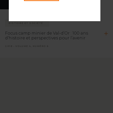
HISTOIRE ET SOCIÉTÉ
Focus camp minier de Val-d’Or : 100 ans
d’histoire et perspectives pour l’avenir
2018 - VOLUME 4, NUMÉRO 6