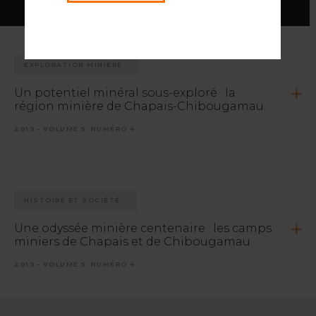
EXPLORATION MINIÈRE
Un potentiel minéral sous-exploré : la
région minière de Chapais-Chibougamau
2019 - VOLUME 5, NUMÉRO 4
HISTOIRE ET SOCIÉTÉ
Une odyssée minière centenaire : les camps
miniers de Chapais et de Chibougamau
2019 - VOLUME 5, NUMÉRO 4