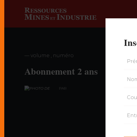
Ins
— volume , numéro
Abonnement 2 ans
PAR