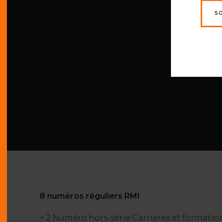
S
8 numéros réguliers RMI
+ 2 Numéro hors-série Carrières et formatio