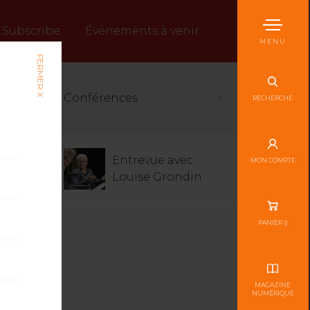
Subscribe
Événements à venir
MENU
FERMER X
Conférences
RECHERCHE
Entrevue avec
MON COMPTE
Louise Grondin
PANIER (
)
MAGAZINE
NUMÉRIQUE