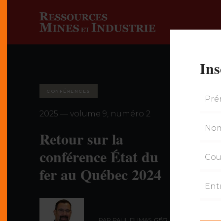
Ins
CONFÉRENCES
2025 — volume 9, numéro 2
Retour sur la
conférence État du
fer au Québec 2024
PAR PAUL DUMAS,
GÉO., MBA