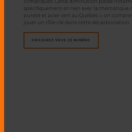
climatiques. Cette diminution passe notam
spécifiquement en lien avec la thématique d
pureté et acier vert au Québec », on compren
jouer un rôle clé dans cette décarbonation.
PROCUREZ-VOUS CE NUMÉRO