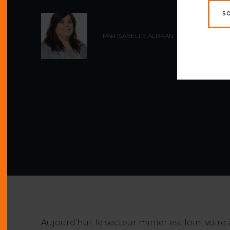
S
PAR ISABELLE ALBRAN
Aujourd’hui, le secteur minier est loin, voi