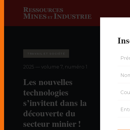
Ins
TRAVAIL ET SOCIÉTÉ
2025 — volume 7, numéro 1
Les nouvelles
technologies
s’invitent dans la
découverte du
secteur minier !