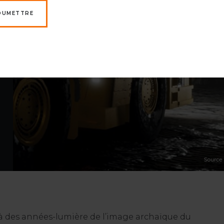
OUMETTRE
re à des années-lumière de l’image archaïque du