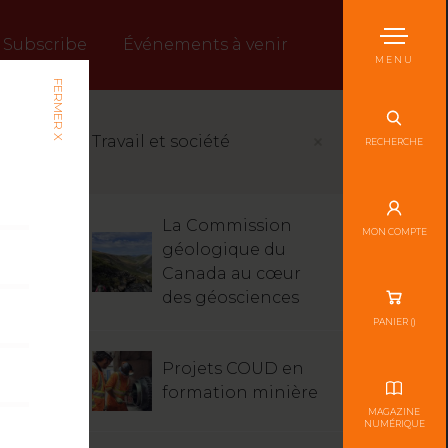
Subscribe
Événements à venir
MENU
FERMER X
Travail et société
RECHERCHE
La Commission
MON COMPTE
géologique du
Canada au cœur
des géosciences
PANIER (
)
Projets COUD en
formation minière
MAGAZINE
NUMÉRIQUE