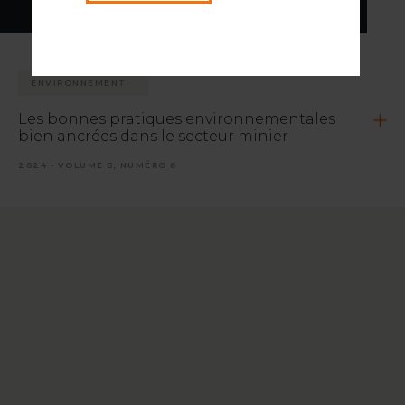
ENVIRONNEMENT
Les bonnes pratiques environnementales
bien ancrées dans le secteur minier
2024 - VOLUME 8, NUMÉRO 6