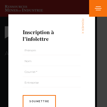
FERMER X
Inscription à
Martin Bureau
l'infolettre
Association minière du Québec
SOUMETTRE