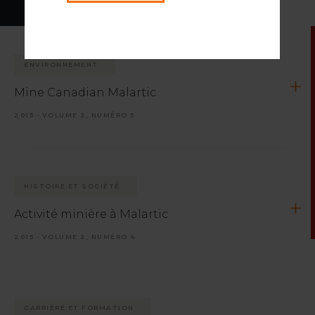
ENVIRONNEMENT
Mine Canadian Malartic
2015 - VOLUME 2, NUMÉRO 5
HISTOIRE ET SOCIÉTÉ
Activité minière à Malartic
2015 - VOLUME 2, NUMÉRO 4
CARRIÈRE ET FORMATION