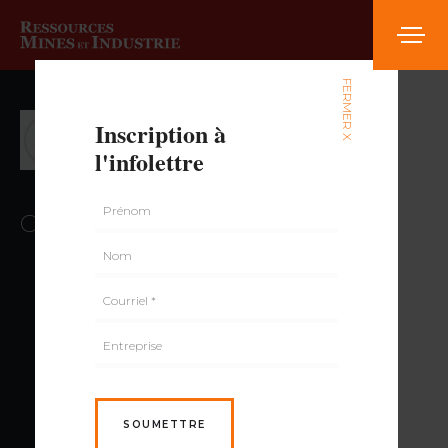
FERMER X
Inscription à
Julie Rousseau
l'infolettre
Collaboratrice au contenu
SOUMETTRE