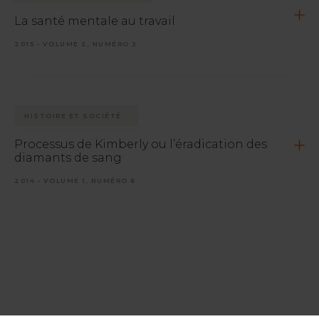
La santé mentale au travail
2015 - VOLUME 2, NUMÉRO 2
HISTOIRE ET SOCIÉTÉ
Processus de Kimberly ou l’éradication des
diamants de sang
2014 - VOLUME 1, NUMÉRO 6
ÉCONOMIE ET MARCHÉ
La Loi 70 modifiant la Loi sur les mines
2014 - VOLUME 1, NUMÉRO 5