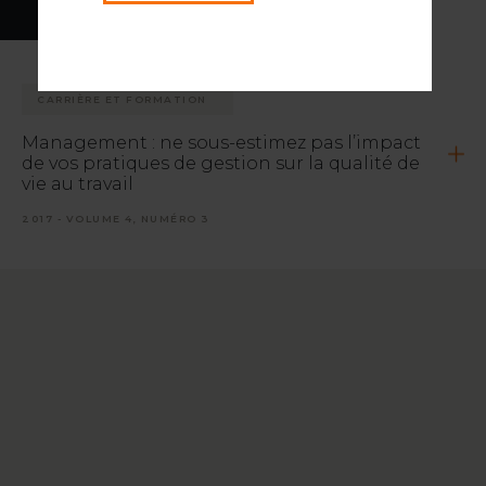
CARRIÈRE ET FORMATION
Management : ne sous-estimez pas l’impact
de vos pratiques de gestion sur la qualité de
vie au travail
2017 - VOLUME 4, NUMÉRO 3