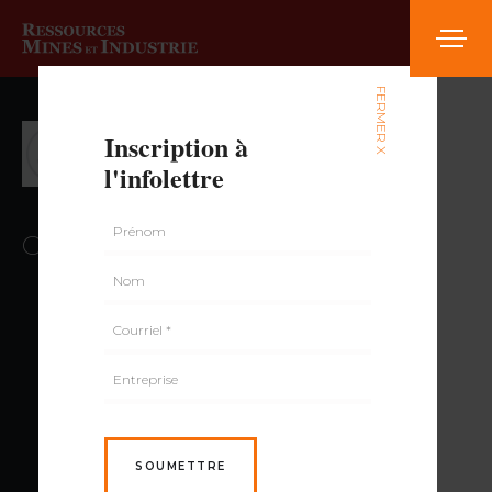
FERMER X
Jessica Tornare,
Inscription à
l'infolettre
EMBA, Ph. D. candidate
Collaboratrice au contenu
SOUMETTRE