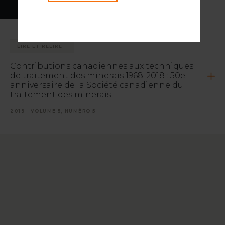
LIRE ET RELIRE
Contributions canadiennes aux techniques
de traitement des minerais 1968-2018 : 50e
anniversaire de la Société canadienne du
traitement des minerais
2019 - VOLUME 5, NUMÉRO 5