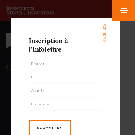
FERMER X
Colin Hardie,
Inscription à
l'infolettre
Ing., MBA
Collaborateur au contenu
SOUMETTRE