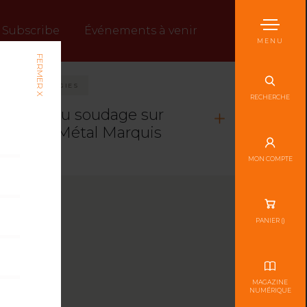
Subscribe
Événements à venir
MENU
FERMER X
 ET TECHNOLOGIES
RECHERCHE
sation du soudage sur
minier : Métal Marquis
 9, NUMÉRO 2
MON COMPTE
PANIER (
)
MAGAZINE
NUMÉRIQUE