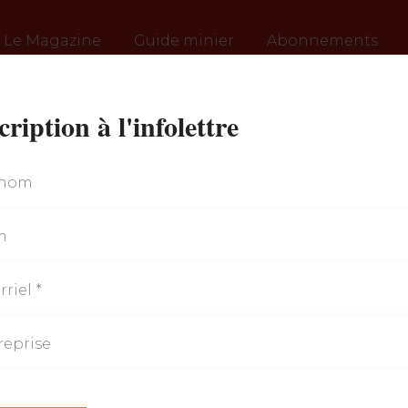
Le Magazine
Guide minier
Abonnements
cription à l'infolettre
INNOVATION
Automati
chantier 
ione-
2025 - VOLUME
t
u