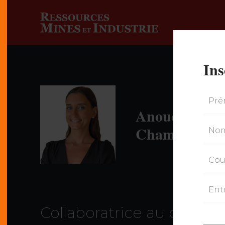
Ins
Anouchka Asc
Chambraude
Collaboratrice au conten