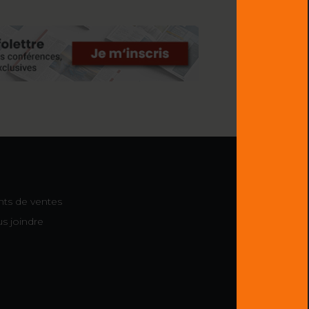
nts de ventes
s joindre