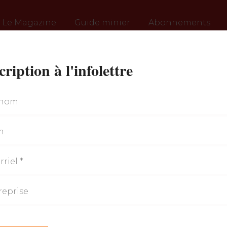
Le Magazine
Guide minier
Abonnements
cription à l'infolettre
Coo
nique
,
t eum a quo se metui